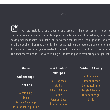
*
Für die Erstellung und Optimierung unserer Inhalte setzen wir moderne
Technologien unterstützend ein. Dazu gehören unter anderem Produkttexte, Bilder, V
sowie grafische Inhalte. Sämtliche Inhalte werden von unserem Team geprüft, überarb
und freigegeben. Der Einsatz von KI dient ausschließlich der besseren Darstellung un
Produkte und Leistungen, einer verständlicheren Informationsvermittlung und einer hö
Qualität unserer Inhalte. Eine Verwendung zur Täuschung oder Irreführung erfolgt nicht.
Home
Whirlpools &
Outdoor & Living
SwimSpas
Onlineshops
Outdoor Möbel
bullfrog spas
Outdoor Küchen
Über uns
Wellis
Sonnenschirme
Villeroy & Boch
Lifestyle & Wohnen
Ausstellung
Softub
Outdoor Design
Team
Platinum Spas
STIHL
Service & Montage
Überdachungen
Terminbuchung Online