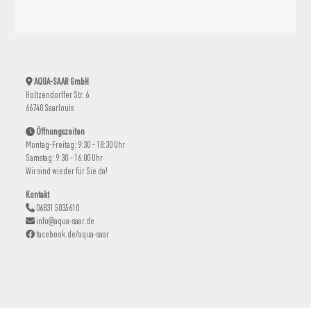
AQUA-SAAR GmbH
Holtzendorffer Str. 6
66740 Saarlouis
Öffnungszeiten
Montag-Freitag: 9:30 – 18:30 Uhr
Samstag: 9:30 – 16:00 Uhr
Wir sind wieder für Sie da!
Kontakt
06831 5035610
info@aqua-saar.de
facebook.de/aqua-saar