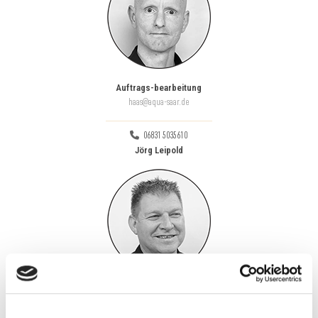
Auftrags-bearbeitung
haas@aqua-saar.de
06831 5035610
Jörg Leipold
Beratung &Verkauf
leipold@aqua-saar.de