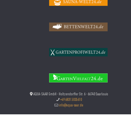
AQUA-SAAR GmbH - Holtzendorffer Str. 6 - 66740 Saarlouis
+49 6831 5035610
info@aqua-saar.de