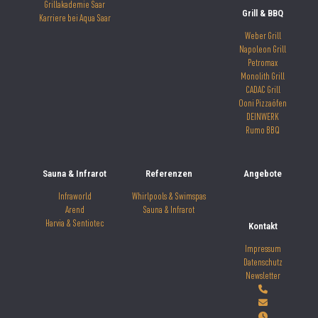
Grillakademie Saar
Grill & BBQ
Karriere bei Aqua Saar
Weber Grill
Napoleon Grill
Petromax
Monolith Grill
CADAC Grill
Ooni Pizzaöfen
DEINWERK
Rumo BBQ
Sauna & Infrarot
Referenzen
Angebote
Infraworld
Whirlpools & Swimspas
Arend
Sauna & Infrarot
Harvia & Sentiotec
Kontakt
Impressum
Datenschutz
Newsletter