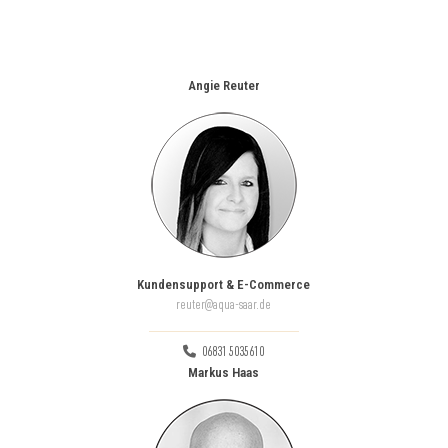
Angie Reuter
Kundensupport & E-Commerce
reuter@aqua-saar.de
06831 5035610
Markus Haas