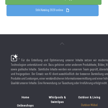
Stihl Katalog 2020 online
*
Für die Erstellung und Optimierung unserer Inhalte setzen wir moderne
Technologien unterstützend ein. Dazu gehören unter anderem Produkttexte, Bilder, V
sowie grafische Inhalte. Sämtliche Inhalte werden von unserem Team geprüft, überarb
und freigegeben. Der Einsatz von KI dient ausschließlich der besseren Darstellung un
Produkte und Leistungen, einer verständlicheren Informationsvermittlung und einer hö
Qualität unserer Inhalte. Eine Verwendung zur Täuschung oder Irreführung erfolgt nicht.
Home
Whirlpools &
Outdoor & Living
SwimSpas
Onlineshops
Outdoor Möbel