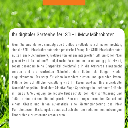
Ihr digitaler Gartenhelfer: STIHL iMow Mähroboter
Wenn Sie eine kleine bis mittelgroße Grünfläche vollautomatisch mähen möchten,
sind die STIHL iMow Mähroboter eine praktische Lösung. Die STIHL iMow Mähroboter
nutzen ein Mulchmähwerk, welches von einem integrierten Lithium-Ionen-Akku
gespeist wird. Das hat den Vorteil, dass der Rasen immer nur ein wenig gekürzt wird,
sodass besonders feine Graspartikel gleichmäßig in die Grasnarbe eingebracht
werden und die wertvollen Nährstoffe dem Boden als Dünger wieder
zugutekommen. Das sorgt für einen besonders dichten und gesunden Rasen.
Mithilfe der Schnitthöhenverstellung wird Ihr Rasen exakt auf Ihre individuelle
Wunschhöhe gekürzt. Dank dem Adaptive Slope Speed sogar in unebenem Gelände
mit bis zu 35 % Steigung. Die robuste Haube schützt den iMow vor Witterung und
äußeren Hindernissen. Die integrierten Sensoren registrieren den Kontakt mit
einem Objekt und leiten automatisch eine Richtungsänderung des iMow
Mähroboters ein. Das kompakte Gerät lässt sich über die Bedieneinheit mit wenigen
Handgriffen einrichten und organisieren.