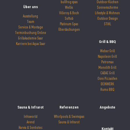
bullfrog spas
Outdoor Küchen
Über uns
Wellis
Sonnenschirme
Villeroy & Boch
Lifestyle & Wohnen
Ausstellung
Softub
Outdoor Design
Team
Platinum Spas
STIHL
Service & Montage
Überdachungen
Terminbuchung Online
Grillakademie Saar
Grill & BBQ
Karriere bei Aqua Saar
Weber Grill
Napoleon Grill
Petromax
Monolith Grill
CADAC Grill
Ooni Pizzaöfen
DEINWERK
Rumo BBQ
Sauna & Infrarot
Referenzen
Angebote
Infraworld
Whirlpools & Swimspas
Arend
Sauna & Infrarot
Harvia & Sentiotec
Kontakt