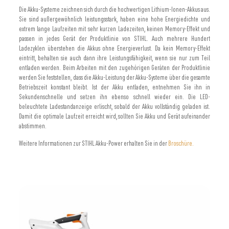
Die Akku-Systeme zeichnen sich durch die hochwertigen Lithium-Ionen-Akkus aus.
Sie sind außergewöhnlich leistungsstark, haben eine hohe Energiedichte und
extrem lange Laufzeiten mit sehr kurzen Ladezeiten, keinen Memory-Effekt und
passen in jedes Gerät der Produktlinie von STIHL. Auch mehrere Hundert
Ladezyklen überstehen die Akkus ohne Energieverlust. Da kein Memory-Effekt
eintritt, behalten sie auch dann ihre Leistungsfähigkeit, wenn sie nur zum Teil
entladen werden. Beim Arbeiten mit den zugehörigen Geräten der Produktlinie
werden Sie feststellen, dass die Akku-Leistung der Akku-Systeme über die gesamte
Betriebszeit konstant bleibt. Ist der Akku entladen, entnehmen Sie ihn in
Sekundenschnelle und setzen ihn ebenso schnell wieder ein. Die LED-
beleuchtete Ladestandanzeige erlischt, sobald der Akku vollständig geladen ist.
Damit die optimale Laufzeit erreicht wird, sollten Sie Akku und Gerät aufeinander
abstimmen.
Weitere Informationen zur STIHL Akku-Power erhalten Sie in der
Broschüre.