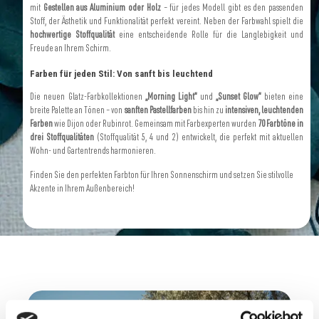
mit
Gestellen aus Aluminium oder Holz
– für jedes Modell gibt es den passenden
Stoff, der Ästhetik und Funktionalität perfekt vereint. Neben der Farbwahl spielt die
hochwertige Stoffqualität
eine entscheidende Rolle für die Langlebigkeit und
Freude an Ihrem Schirm.
Farben für jeden Stil: Von sanft bis leuchtend
Die neuen Glatz-Farbkollektionen
„Morning Light“
und
„Sunset Glow“
bieten eine
breite Palette an Tönen – von
sanften Pastellfarben
bis hin zu
intensiven, leuchtenden
Farben
wie Dijon oder Rubinrot. Gemeinsam mit Farbexperten wurden
70 Farbtöne in
drei Stoffqualitäten
(Stoffqualität 5, 4 und 2) entwickelt, die perfekt mit aktuellen
Wohn- und Gartentrends harmonieren.
Finden Sie den perfekten Farbton für Ihren Sonnenschirm und setzen Sie stilvolle
Akzente in Ihrem Außenbereich!