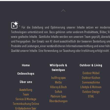
*
Für die Erstellung und Optimierung unserer Inhalte setzen wir moderne
Technologien unterstützend ein. Dazu gehören unter anderem Produkttexte, Bilder, V
sowie grafische Inhalte. Sämtliche Inhalte werden von unserem Team geprüft, überarb
und freigegeben. Der Einsatz von KI dient ausschließlich der besseren Darstellung un
Produkte und Leistungen, einer verständlicheren Informationsvermittlung und einer hö
Qualität unserer Inhalte. Eine Verwendung zur Täuschung oder Irreführung erfolgt nicht.
Home
Whirlpools &
Outdoor & Living
SwimSpas
Onlineshops
Outdoor Möbel
bullfrog spas
Outdoor Küchen
Über uns
Wellis
Sonnenschirme
Villeroy & Boch
Lifestyle & Wohnen
Ausstellung
Softub
Outdoor Design
Team
Platinum Spas
STIHL
Service & Montage
Überdachungen
Terminbuchung Online
Grillakademie Saar