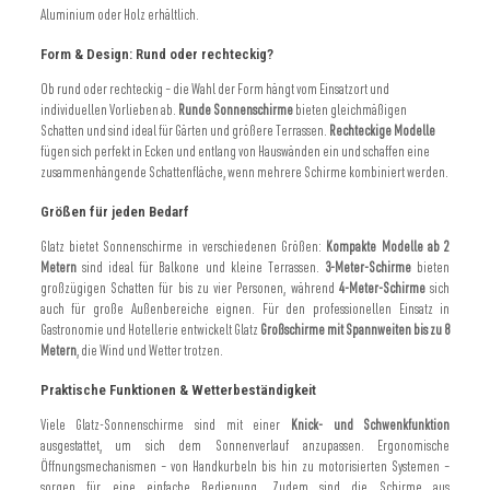
Aluminium oder Holz erhältlich.
Form & Design: Rund oder rechteckig?
Ob rund oder rechteckig – die Wahl der Form hängt vom Einsatzort und
individuellen Vorlieben ab.
Runde Sonnenschirme
bieten gleichmäßigen
Schatten und sind ideal für Gärten und größere Terrassen.
Rechteckige Modelle
fügen sich perfekt in Ecken und entlang von Hauswänden ein und schaffen eine
zusammenhängende Schattenfläche, wenn mehrere Schirme kombiniert werden.
Größen für jeden Bedarf
Glatz bietet Sonnenschirme in verschiedenen Größen:
Kompakte Modelle ab 2
Metern
sind ideal für Balkone und kleine Terrassen.
3-Meter-Schirme
bieten
großzügigen Schatten für bis zu vier Personen, während
4-Meter-Schirme
sich
auch für große Außenbereiche eignen. Für den professionellen Einsatz in
Gastronomie und Hotellerie entwickelt Glatz
Großschirme mit Spannweiten bis zu 8
Metern
, die Wind und Wetter trotzen.
Praktische Funktionen & Wetterbeständigkeit
Viele Glatz-Sonnenschirme sind mit einer
Knick- und Schwenkfunktion
ausgestattet, um sich dem Sonnenverlauf anzupassen. Ergonomische
Öffnungsmechanismen – von Handkurbeln bis hin zu motorisierten Systemen –
sorgen für eine einfache Bedienung. Zudem sind die Schirme aus