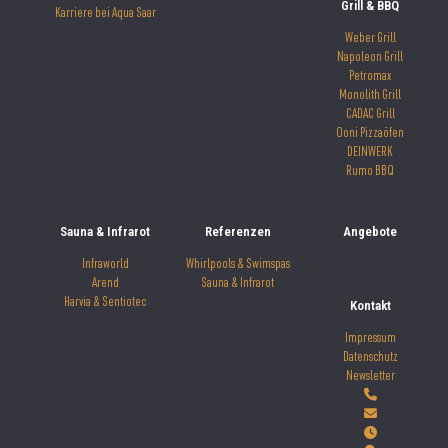
Grill & BBQ
Karriere bei Aqua Saar
Weber Grill
Napoleon Grill
Petromax
Monolith Grill
CADAC Grill
Ooni Pizzaöfen
DEINWERK
Rumo BBQ
Sauna & Infrarot
Referenzen
Angebote
Infraworld
Whirlpools & Swimspas
Arend
Sauna & Infrarot
Harvia & Sentiotec
Kontakt
Impressum
Datenschutz
Newsletter