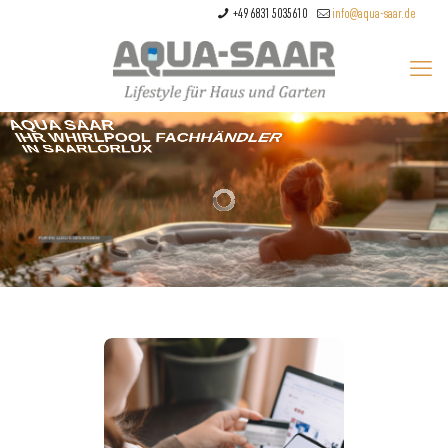
+49 6831 5035610
info@aqua-saar.de
AQUA SAAR
IHR WHIRLPOOL FACHHÄNDLER
IN SAARLORLUX
PUREN LUXUS GENIESSEN!