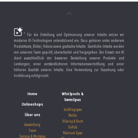
*
Für die Erstellung und Optimierung unserer Inhalte setzen wir
moderne KI-Technologien unterstützend ein. Dazu gehören unter anderem
Produkttexte, Bilder, Videos sowie grafische Inhalte. Sämtliche Inhalte werden
von unserem Team geprüft, überarbeitet und freigegeben. Der Einsatz von KI
dient ausschließlich der besseren Darstellung unserer Produkte und
Leistungen, einer verständlicheren Informationsvermittlung und einer
höheren Qualität unserer Inhalte. Eine Verwendung zur Täuschung oder
Irreführung erfolgt nicht.
Home
Whirlpools &
SwimSpas
Onlineshops
bullfrog spas
Über uns
Wellis
Villeroy & Boch
Ausstellung
Softub
Team
Platinum Spas
Service & Montage