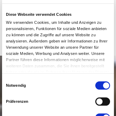
Exklusive Pools und Wellnessanlagen vom Experten
Wir freuen uns über Ihren Besuch in unserer Erlebnisausstellung der
Diese Webseite verwendet Cookies
besonderen Art mit schönen Gazebo Pavillons und der größten Weber
Grill-Ausstellung im Saarland mit eigener Grillakademie, in der Sie
Wir verwenden Cookies, um Inhalte und Anzeigen zu
Grillkurse das ganze Jahr buchen können.
personalisieren, Funktionen für soziale Medien anbieten
zu können und die Zugriffe auf unsere Website zu
analysieren. Außerdem geben wir Informationen zu Ihrer
Verwendung unserer Website an unsere Partner für
soziale Medien, Werbung und Analysen weiter. Unsere
Partner führen diese Informationen möglicherweise mit
weiteren Daten zusammen, die Sie ihnen bereitgestellt
haben oder die sie im Rahmen Ihrer Nutzung der Dienste
gesammelt haben.
Einwilligungsauswahl
Notwendig
Präferenzen