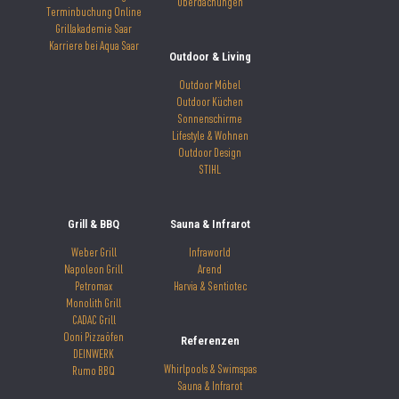
Überdachungen
Terminbuchung Online
Grillakademie Saar
Karriere bei Aqua Saar
Outdoor & Living
Outdoor Möbel
Outdoor Küchen
Sonnenschirme
Lifestyle & Wohnen
Outdoor Design
STIHL
Grill & BBQ
Sauna & Infrarot
Weber Grill
Infraworld
Napoleon Grill
Arend
Petromax
Harvia & Sentiotec
Monolith Grill
CADAC Grill
Ooni Pizzaöfen
Referenzen
DEINWERK
Whirlpools & Swimspas
Rumo BBQ
Sauna & Infrarot