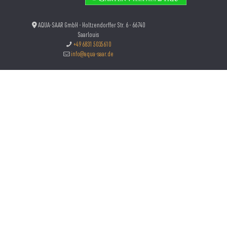
AQUA-SAAR GmbH - Holtzendorffer Str. 6 - 66740
Saarlouis
+49 6831 5035610
info@aqua-saar.de