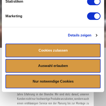
Statistiken
Marketing
Details zeigen
Cookies zulassen
Besuchen Sie uns und tauchen Sie ein in die Welt des Lifestyles für
Auswahl erlauben
Haus und Garten. Auf über 2000 m² Verkaufsfläche erwarten Sie
nicht nur Produkte von namhaften Herstellern, sondern auch ein
einzigartiges Erlebnis rund um höchste Qualitätsansprüche und
Nur notwendige Cookies
kompetente Beratung durch unsere geschulten Mitarbeiter.
Erfahren Sie alles über unser Unternehmen und seine mehr als 10
Jahre Erfahrung in der Branche. Wir sind stolz darauf, unseren
Kunden nicht nur hochwertige Produkte anzubieten, sondern auch
einen erstklassigen Service von der Planung bis zur Montage zu